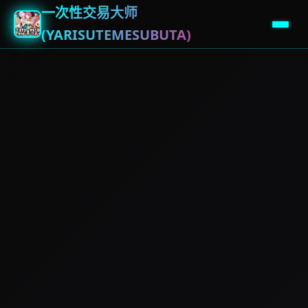
一次性交易大师
(YARISUTEMESUBUTA)