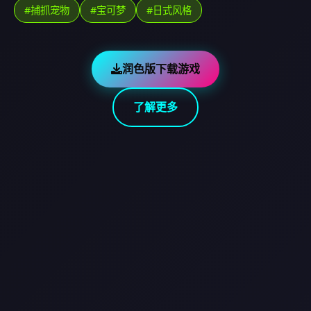
#捕抓宠物
#宝可梦
#日式风格
润色版下载游戏
了解更多