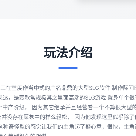
玩法介绍
ey]工在室度作当中式的广名鼎鼎的大型SLG软件 制作际
现达，是壹款常规极其之里面高端的SLG游戏 置身单个
个中产阶级， 因为其它继承并且经营着一个不算很大型的
馆并没存在愿象中的样么轻松， 因为他发现这里似乎除了
 这种奇怪型的感觉让我们的主角起了疑心意，很快，主角