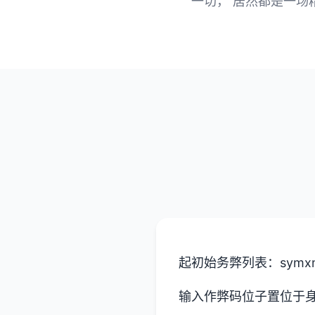
一切， 居然都是一场
起初始务弊列表：symxm
输入作弊码位子置位于