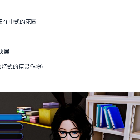
！
正在中式的花园
间块层
种独特式的精灵作物）