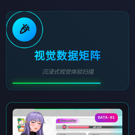
🎉
视觉数据矩阵
沉浸式视觉体验扫描
DATA-01