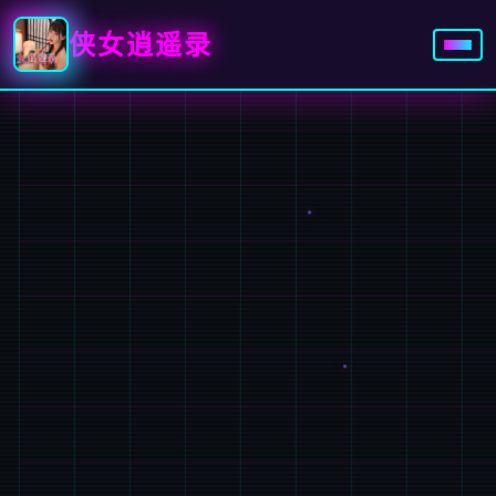
侠女逍遥录