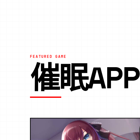
FEATURED GAME
催眠AP