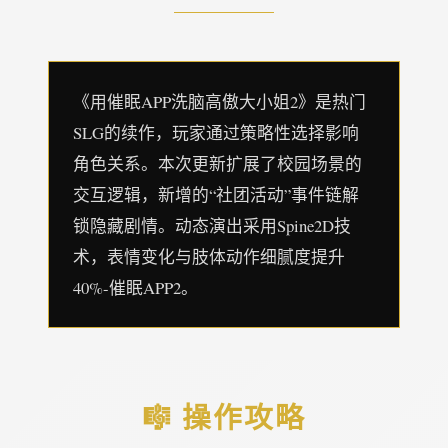
《用催眠APP洗脑高傲大小姐2》是热门
SLG的续作，玩家通过策略性选择影响
角色关系。本次更新扩展了校园场景的
交互逻辑，新增的“社团活动”事件链解
锁隐藏剧情。动态演出采用Spine2D技
术，表情变化与肢体动作细腻度提升
40%-催眠APP2。
🎼 操作攻略