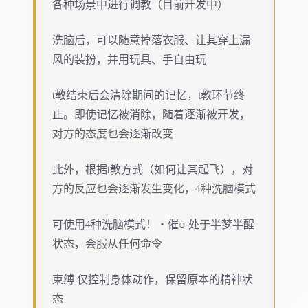
各种场景中进行调教（目前开发中）
洗脑后，可以随意掉落衣服、让其穿上漏
风的装扮，并用玩具、手自由玩
t教结束后会清除期间的记忆，t教环节终
止。即使记忆被消除，随着逐渐被开发，
对方的态度也会逐渐改变
此外，根据t教方式（如何让其起飞），对
方的反应也会逐渐发生变化，4种洗脑模式
可使用4种洗脑模式！・催○ 处于半梦半醒
状态，会服从任何命令
束缚 仅控制身体动作，保留原本的精神状
态