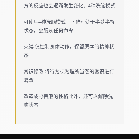
方的反应也会逐渐发生变化，4种洗脑模式
可使用4种洗脑模式！・催○ 处于半梦半醒
状态，会服从任何命令
束缚 仅控制身体动作，保留原本的精神状
态
常识修改 将行为视为理所当然的常识进行
篡改
改造成野兽般的性格此外，还可以解除洗
脑状态