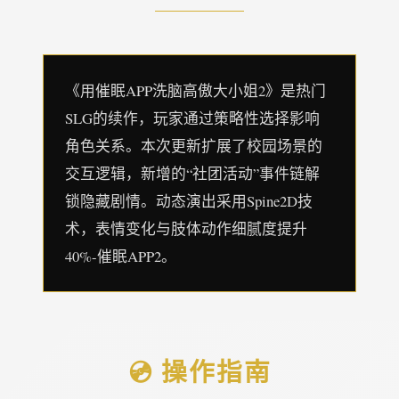
《用催眠APP洗脑高傲大小姐2》是热门
SLG的续作，玩家通过策略性选择影响
角色关系。本次更新扩展了校园场景的
交互逻辑，新增的“社团活动”事件链解
锁隐藏剧情。动态演出采用Spine2D技
术，表情变化与肢体动作细腻度提升
40%-催眠APP2。
💿 操作指南