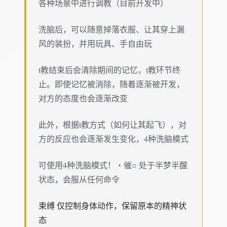
各种场景中进行调教（目前开发中）
洗脑后，可以随意掉落衣服、让其穿上漏
风的装扮，并用玩具、手自由玩
t教结束后会清除期间的记忆，t教环节终
止。即使记忆被消除，随着逐渐被开发，
对方的态度也会逐渐改变
此外，根据t教方式（如何让其起飞），对
方的反应也会逐渐发生变化，4种洗脑模式
可使用4种洗脑模式！・催○ 处于半梦半醒
状态，会服从任何命令
束缚 仅控制身体动作，保留原本的精神状
态