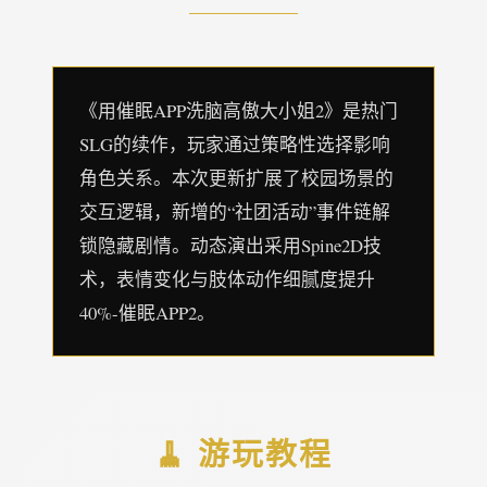
《用催眠APP洗脑高傲大小姐2》是热门
SLG的续作，玩家通过策略性选择影响
角色关系。本次更新扩展了校园场景的
交互逻辑，新增的“社团活动”事件链解
锁隐藏剧情。动态演出采用Spine2D技
术，表情变化与肢体动作细腻度提升
40%-催眠APP2。
🧹 游玩教程