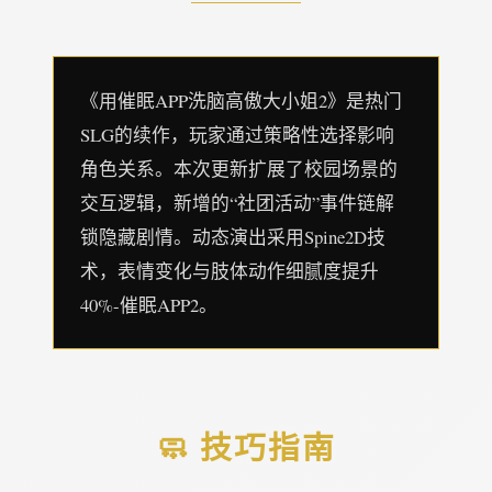
《用催眠APP洗脑高傲大小姐2》是热门
SLG的续作，玩家通过策略性选择影响
角色关系。本次更新扩展了校园场景的
交互逻辑，新增的“社团活动”事件链解
锁隐藏剧情。动态演出采用Spine2D技
术，表情变化与肢体动作细腻度提升
40%-催眠APP2。
🧼 技巧指南