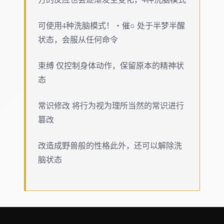
可使用4种洗脑模式！・催○ 处于半梦半醒
状态，会服从任何命令
束缚 仅控制身体动作，保留原本的精神状
态
常识修改 将行为视为理所当然的常识进行
篡改
改造成野兽般的性格此外，还可以解除洗
脑状态