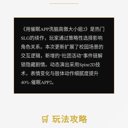
《用催眠APP洗脑高傲大小姐2》是热门
SLG的续作，玩家通过策略性选择影响
角色关系。本次更新扩展了校园场景的
交互逻辑，新增的“社团活动”事件链解
锁隐藏剧情。动态演出采用Spine2D技
术，表情变化与肢体动作细腻度提升
40%-催眠APP2。
🛒 玩法攻略