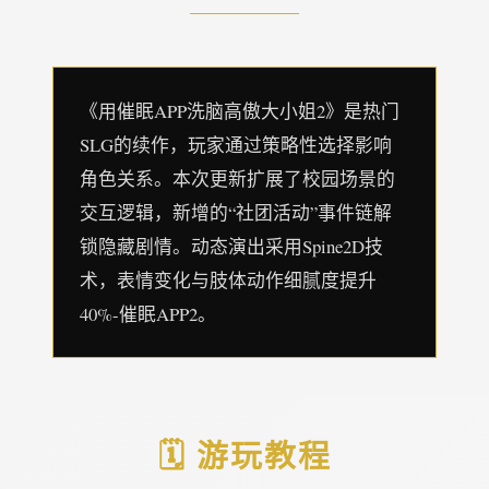
《用催眠APP洗脑高傲大小姐2》是热门
SLG的续作，玩家通过策略性选择影响
角色关系。本次更新扩展了校园场景的
交互逻辑，新增的“社团活动”事件链解
锁隐藏剧情。动态演出采用Spine2D技
术，表情变化与肢体动作细腻度提升
40%-催眠APP2。
🗓️ 游玩教程