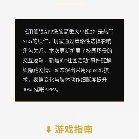
《用催眠APP洗脑高傲大小姐2》是热门
SLG的续作，玩家通过策略性选择影响
角色关系。本次更新扩展了校园场景的
交互逻辑，新增的“社团活动”事件链解
锁隐藏剧情。动态演出采用Spine2D技
术，表情变化与肢体动作细腻度提升
40%-催眠APP2。
⬇️ 游戏指南