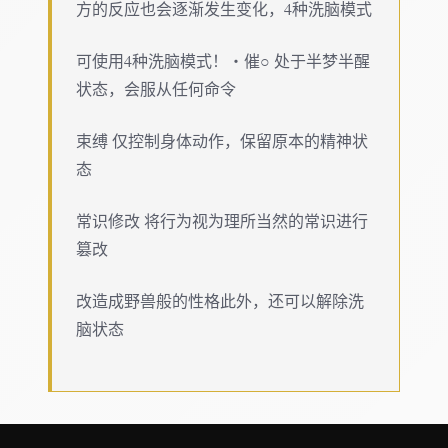
方的反应也会逐渐发生变化，4种洗脑模式
可使用4种洗脑模式！・催○ 处于半梦半醒
状态，会服从任何命令
束缚 仅控制身体动作，保留原本的精神状
态
常识修改 将行为视为理所当然的常识进行
篡改
改造成野兽般的性格此外，还可以解除洗
脑状态