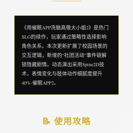
《用催眠APP洗脑高傲大小姐2》是热门
SLG的续作，玩家通过策略性选择影响
角色关系。本次更新扩展了校园场景的
交互逻辑，新增的“社团活动”事件链解
锁隐藏剧情。动态演出采用Spine2D技
术，表情变化与肢体动作细腻度提升
40%-催眠APP2。
📝 使用攻略