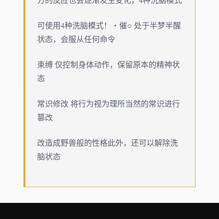
可使用4种洗脑模式！・催○ 处于半梦半醒
状态，会服从任何命令
束缚 仅控制身体动作，保留原本的精神状
态
常识修改 将行为视为理所当然的常识进行
篡改
改造成野兽般的性格此外，还可以解除洗
脑状态