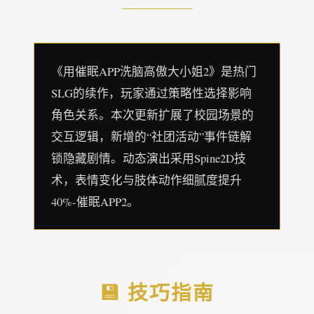
《用催眠APP洗脑高傲大小姐2》是热门
SLG的续作，玩家通过策略性选择影响
角色关系。本次更新扩展了校园场景的
交互逻辑，新增的“社团活动”事件链解
锁隐藏剧情。动态演出采用Spine2D技
术，表情变化与肢体动作细腻度提升
40%-催眠APP2。
💾 技巧指南