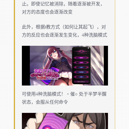
止。即使记忆被消除，随着逐渐被开发，
对方的态度也会逐渐改变
此外，根据t教方式（如何让其起飞），对
方的反应也会逐渐发生变化，4种洗脑模式
可使用4种洗脑模式！・催○ 处于半梦半醒
状态，会服从任何命令