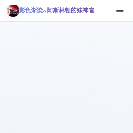
影色渐染~阿斯林顿的妹神官