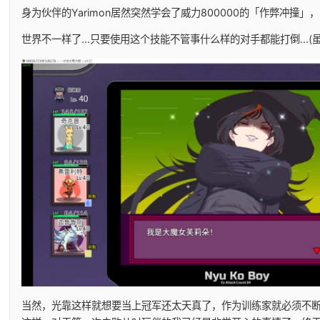
身为伙伴的Yarimon居然突然学会了威力800000的「作弊冲撞」，
世界不一样了...只要使用这个技能不管事什么样的对手都能打倒...
当然，光靠这样就想要当上冠军还太天真了，作为训练家就必须不