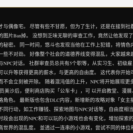
与偶像宅。 尽管有些不甘愿，但为了生计，还是在接到社群平台
图片Ban掉。 没想到乏味无聊的审查工作，竟然让他发现
的秘密。 同一时间，悠斗也发现当他在工作上犯错，将情色
些不对劲。 好像整个社会的道德界线变得混乱，大家越来越
NPC对话。 社群审查员总共有5个职等，从实习生、初级
可以升等获得更高的薪水，与更高的自由度。 这代表你开始
而不会立刻被开除。 随着混沌值的上升，NPC将开始展现更
理员美沙后，便利商店购买「公车卡」，可 以开启教堂、漫
角色。 最新版也包含DLC内容，新增新的攻略对象「女主播
不同行动，如工作赚钱、探索地图与NPC对话等，自由度相当
时段会出现的NPC和可以玩的小游戏也会有变化，增加探索的
高世界的混乱度。 並透过一连串的小游戏，尝试不同的体位