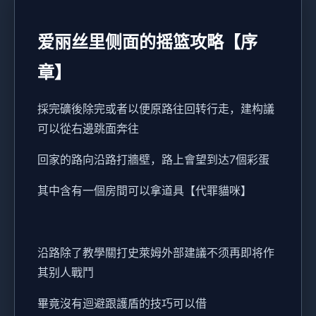
爱丽丝里侧面的摇篮攻略【序
章】
採完礦後除完或者以便原路往回转行走，建构議
可以從右邊跳面奔往
回家的路向沿路打牆壁，路上會望到达7個彩蛋
其中含有一個房間可以拿道具【代罪貓咪】
沿路除了教學關打史萊姆外部建議不须再即将作
其别人戰鬥
畢竟沒有迴避跟護盾的技巧可以借