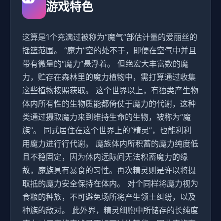
游戏特色
这算是1个充满过被称为“魔气”部估计量的爱丽丝的
摇篮范围。 “魔力”空的处不于，即便在空气中并且
带有微量的“魔力”悬浮着。 但绝宏大丰富数的魔
力，贮存在森林里的魔力植物中，需打算通过收集
这些植物按照获取。 这个世界以上，有独类产生物
体内所有性的生物质能都倚仗于魔力的代谢，这种
类通过摄取魔力来到维持生命的生物，被称为“魔
族”。 同式居住在这个世界上的“精灵”，也能利利
用魔力进行行代谢。 魔族体内所积蓄的魔力纯度低
且不稳固定，因为体内远际间无法积蓄魔力的缘
故，魔族具有暴食的习性。再次精灵则是许以将摄
取抵的魔力安全保持在体内。 对个同样将魔力视为
食粮的种族，不可避免场所将产生领土纠纷，以及
种族的敌对。 此外界，精灵细胞中所储存的长纯度