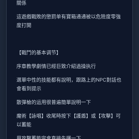
關係
這遊戲戰敗的懲罰单有寶箱通通被以危險度零強
度打開
【戰鬥的基本调节】
序章教學劇情已經巨致介紹過操执行
選單中性的技能都有說明，跟路上的NPC對話也
會看到提示
散彈槍的运用很普遍簡單說明一下
魔術【詠唱】收尾時按下【護盾】或【攻擊】可
以蓄能
用攻擊蓄能完會直接先揮一下