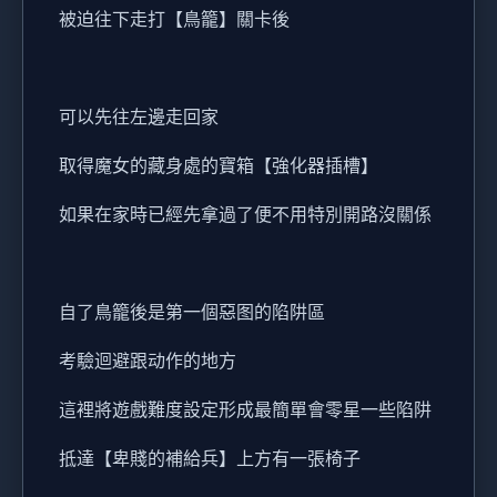
被迫往下走打【鳥籠】關卡後
可以先往左邊走回家
取得魔女的藏身處的寶箱【強化器插槽】
如果在家時已經先拿過了便不用特別開路沒關係
自了鳥籠後是第一個惡图的陷阱區
考驗迴避跟动作的地方
這裡將遊戲難度設定形成最簡單會零星一些陷阱
抵達【卑賤的補給兵】上方有一張椅子