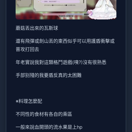
蘑菇丟出來的瓦斯球
還有飛彈或劍山丟的東西似乎可以用護盾衝擊或
普攻打回去
年老實說我對這類格鬥遊戲(咦?)沒有很熟悉
手部别殘的我要盾反真的太困難
※料理怎麼配
不同性的食材有各自的乘區
一般來說血開頭的流水果是上hp