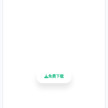
吧
完整版游戏，免费体验
2.3M+
总下载量
4.9/5
用户评分
900K+
活跃用户
免费下载
安全下载
高速安装