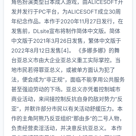
角色扮演类型日本成人游戏，由ALICESOFT开
发并发行于PC平台，为ALICESOFT成立30周
年纪念作品。本作于2020年11月27日发行，在
发售前，DLsite宣布将制作简体中文版。简体
中文版于2021年3月26日发售，繁体中文版于
2022年8月12日发售[4]。 《多娜多娜》的舞
台亚总义市由大企业亚总义重工实际掌控。当
地市民若得罪亚总义，或被单方面认为犯了
法，便会成为“非正规”，面临不能享用公共服务
甚至强迫劳动的下场。亚总义亦凭着控制城市
商业活动，来间接控制反抗自身的敌对势力“反
亚”，并默许部分市民以有关活动舒缓压力。本
作的主角阿熊乃反亚组织“那由多”的二号人物，
负责经营卖淫活动，并决意反抗亚总义。 本作